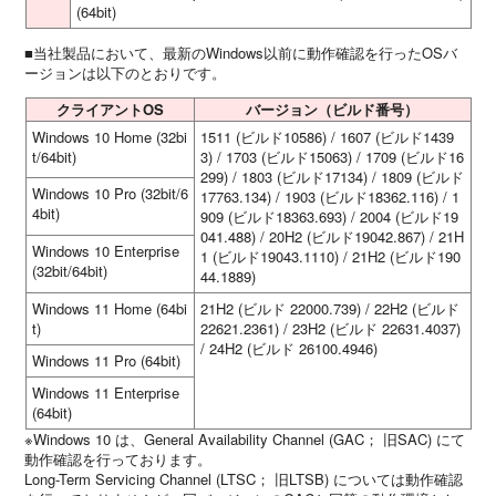
(64bit)
■当社製品において、最新のWindows以前に動作確認を行ったOSバ
ージョンは以下のとおりです。
クライアントOS
バージョン（ビルド番号）
Windows 10 Home (32bi
1511 (ビルド10586) / 1607 (ビルド1439
t/64bit)
3) / 1703 (ビルド15063) / 1709 (ビルド16
299) / 1803 (ビルド17134) / 1809 (ビルド
Windows 10 Pro (32bit/6
17763.134) / 1903 (ビルド18362.116) / 1
4bit)
909 (ビルド18363.693) / 2004 (ビルド19
041.488) / 20H2 (ビルド19042.867) / 21H
Windows 10 Enterprise
1 (ビルド19043.1110) / 21H2 (ビルド190
(32bit/64bit)
44.1889)
Windows 11 Home (64bi
21H2 (ビルド 22000.739) / 22H2 (ビルド
t)
22621.2361) / 23H2 (ビルド 22631.4037)
/ 24H2 (ビルド 26100.4946)
Windows 11 Pro (64bit)
Windows 11 Enterprise
(64bit)
※Windows 10 は、General Availability Channel (GAC； 旧SAC) にて
動作確認を行っております。
Long-Term Servicing Channel (LTSC； 旧LTSB) については動作確認