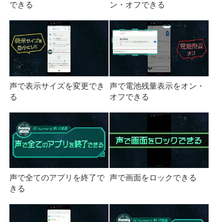
できる
ン・オフできる
声で表示サイズを変更でき
声で電池残量表示をオン・
る
オフできる
声で全てのアプリを終了で
声で画面をロックできる
きる