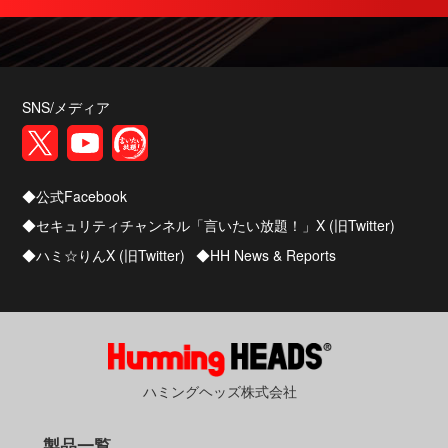
EDR-Realtime Analyticsの検索速度を改善しまし
た
2025/12/22
SePトレーサオプションに、マシンの遠隔操作が
SNS/メディア
できるリモートコントロール機能を追加しました
2025/12/01
公式Facebook
EDR-Realtime Analyticsを強化しました
セキュリティチャンネル「言いたい放題！」X (旧Twitter)
2025/12/01
ハミ☆りんX (旧Twitter)
HH News & Reports
サイバーハイジーンオプションの配布に関する
機能を強化しました
ハミングヘッズ株式会社
製品一覧