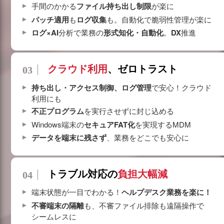
手間のかかる
ファイル持ち出し制限
が楽に
パッチ適用
も
ログ収集
も。自動化で脆弱性管理が楽に
ログ×AI
分析で業務の
形式知化・自動化
。
DX
推進
クラウド利用
、ゼロトラスト
持ち出し・アクセス制御、ログ管理
で安心！クラウド
利用にも
不正プログラム
を実行させずに封じ込める
Windows端末の
セキュアFAT化
を実現するMDM
データを端末に残さず
、業務をどこでも安心に
トラブル対応の
負担大幅減
端末状態が一目でわかる！
ヘルプデスク業務を楽に！
不審端末の隔離
も、不審ファイル排除も遠隔操作で
シームレスに