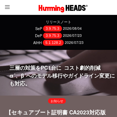
リリースノート
SeP
2026/08/04
3.9.75.3
DeP
2026/07/23
3.9.75.3
AIHH
2026/07/23
5.1.128.2
三層の対策をPC1台に コスト劇的削減
α´、β´へのモデル移行やガイドライン変更に
も対応。
お知らせ
【セキュアブート証明書 CA2023対応版