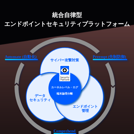
統合自律型
エンドポイントセキュリティプラットフォーム
Automate (自動化)
Preempt (先制防御)
サイバー攻撃対策
カーネルレベル・ログ
端末論理分離
データ
セキュリティ
エンドポイント
管理
Comprehend