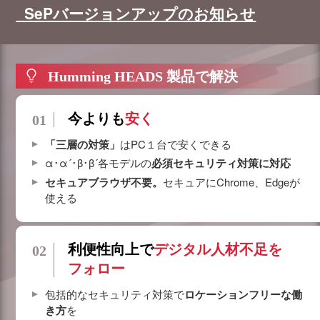
SePバージョンアップのお知らせ
Humming HEADS 製品で解決
今よりも
安く
「三層の対策」
はPC１台で安くできる
α･α´･β･β´各モデルの
必須セキュリティ対策に対応
セキュアブラウザ不要。
セキュアにChrome、Edgeが
使える
利便性向上で
デジタル人材不足を
フォロー
包括的なセキュリティ対策で
ロケーションフリーな働
き方
を