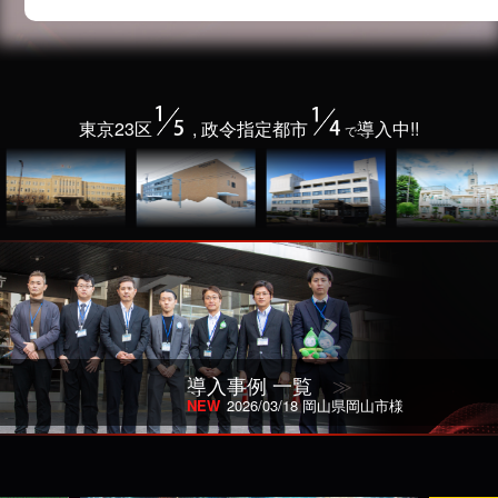
東京23区
, 政令指定都市
導入中!!
で
導入事例 一覧
≫
NEW
2026/03/18 岡山県岡山市様