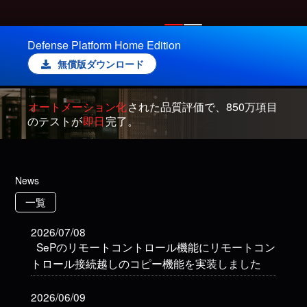
Defense Platform Home Edition
無償版ダウンロード
オートメーション化
された品質評価で、850万項目
のテストが
即日
完了。
News
一覧
2026/07/08
SePのリモートコントロール機能にリモートコン
トロール接続越しのコピー機能を実装しました
2026/06/09